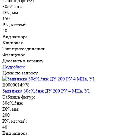
Таблица фигур:
30с915нж
DN, мм:
150
PN, кгс/см²:
40
Вид затвора:
Клиновая
Тип присоединения:
Фланцевое
Добавить в корзину
Подробнее
Цена: по запросу
E0000014978
Задвижка 30с915нж ДУ 200 РУ 4 МПа, У1
Таблица фигур:
30с915нж
DN, мм:
200
PN, кгс/см²:
40
Вид затвора: