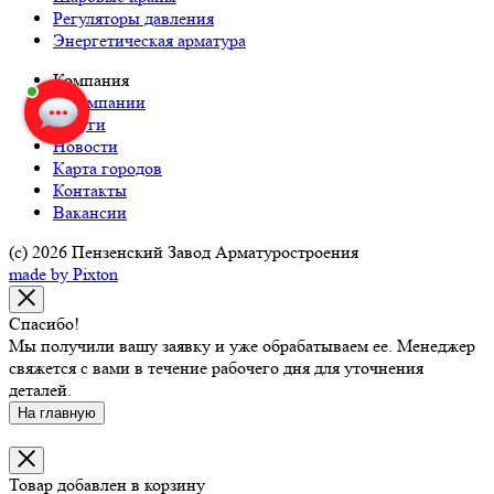
Здравствуйте!
Регуляторы давления
Энергетическая арматура
Наталья
печатает...
Компания
О компании
Введите сообщение
Услуги
Новости
Карта городов
Контакты
Вакансии
(c) 2026 Пензенский Завод Арматуростроения
made by Pixton
Спасибо!
Мы получили вашу заявку и уже обрабатываем ее. Менеджер
свяжется с вами в течение рабочего дня для уточнения
деталей.
На главную
Товар добавлен в корзину