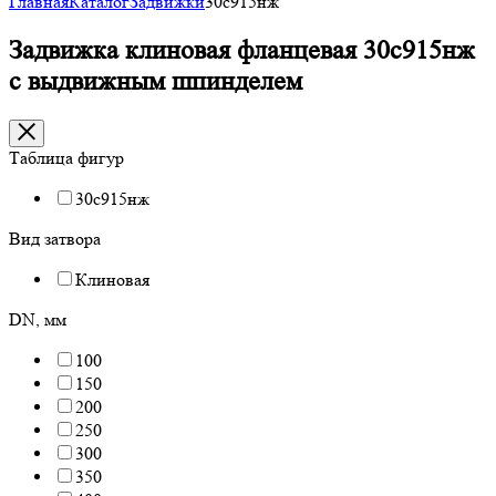
Главная
Каталог
Задвижки
30с915нж
Задвижка клиновая фланцевая 30с915нж
с выдвижным шпинделем
Таблица фигур
30с915нж
Вид затвора
Клиновая
DN, мм
100
150
200
250
300
350