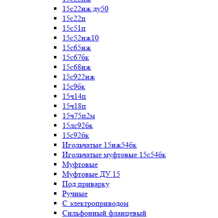
15с22нж ду50
15с22п
15с51п
15с52нж10
15с65нж
15с67бк
15с68нж
15с922нж
15с9бк
15ч14п
15ч18п
15ч75п2м
15лс92бк
15с92бк
Игольчатые 15нж54бк
Игольчатые муфтовые 15с54бк
Муфтовые
Муфтовые ДУ 15
Под приварку
Ручные
С электроприводом
Сильфонный фланцевый