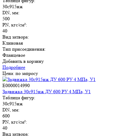
Таблица фигур:
30с915нж
DN, мм:
500
PN, кгс/см²:
40
Вид затвора:
Клиновая
Тип присоединения:
Фланцевое
Добавить в корзину
Подробнее
Цена: по запросу
E0000014990
Задвижка 30с915нж ДУ 600 РУ 4 МПа, У1
Таблица фигур:
30с915нж
DN, мм:
600
PN, кгс/см²:
40
Вид затвора: