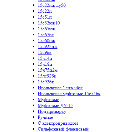
15с22нж ду50
15с22п
15с51п
15с52нж10
15с65нж
15с67бк
15с68нж
15с922нж
15с9бк
15ч14п
15ч18п
15ч75п2м
15лс92бк
15с92бк
Игольчатые 15нж54бк
Игольчатые муфтовые 15с54бк
Муфтовые
Муфтовые ДУ 15
Под приварку
Ручные
С электроприводом
Сильфонный фланцевый