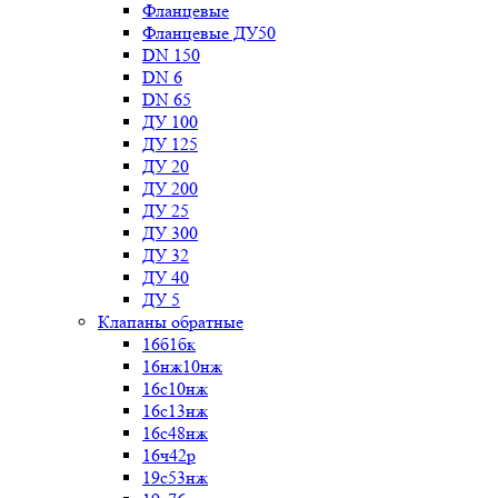
Фланцевые
Фланцевые ДУ50
DN 150
DN 6
DN 65
ДУ 100
ДУ 125
ДУ 20
ДУ 200
ДУ 25
ДУ 300
ДУ 32
ДУ 40
ДУ 5
Клапаны обратные
16б1бк
16нж10нж
16с10нж
16с13нж
16с48нж
16ч42р
19с53нж