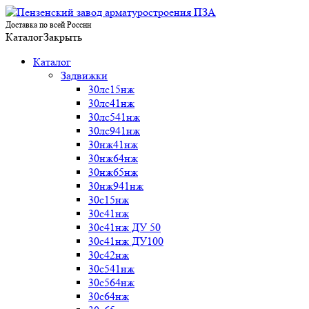
Доставка по всей России
Каталог
Закрыть
Каталог
Задвижки
30лс15нж
30лс41нж
30лс541нж
30лс941нж
30нж41нж
30нж64нж
30нж65нж
30нж941нж
30с15нж
30с41нж
30с41нж ДУ 50
30с41нж ДУ100
30с42нж
30с541нж
30с564нж
30с64нж