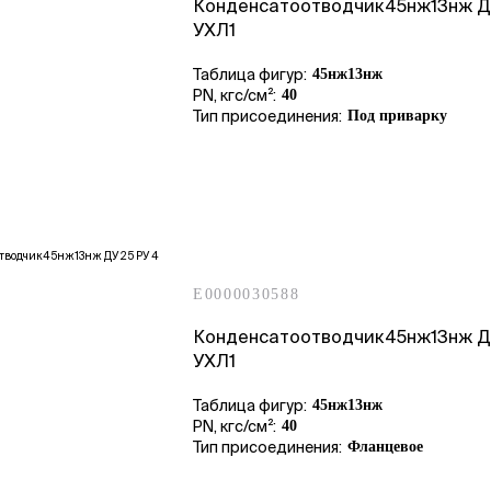
Конденсатоотводчик45нж13нж Д
УХЛ1
Таблица фигур:
45нж13нж
PN, кгс/см²:
40
Тип присоединения:
Под приварку
E0000030588
Конденсатоотводчик45нж13нж Д
УХЛ1
Таблица фигур:
45нж13нж
PN, кгс/см²:
40
Тип присоединения:
Фланцевое