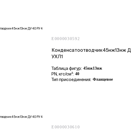
E0000030592
Конденсатоотводчик45нж13нж Д
УХЛ1
Таблица фигур:
45нж13нж
PN, кгс/см²:
40
Тип присоединения:
Фланцевое
E0000030610