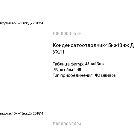
E0000030586
Конденсатоотводчик45нж13нж Д
УХЛ1
Таблица фигур:
45нж13нж
PN, кгс/см²:
40
Тип присоединения:
Фланцевое
E0000030604