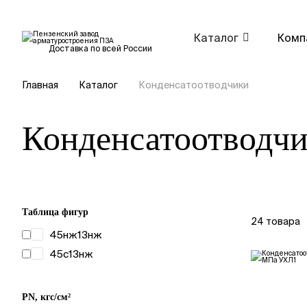
Каталог
Комп
Доставка по всей России
Главная
Каталог
Конденсатоотводчики
Конденсатоотводч
Таблица фигур
24 товара
45нж13нж
45с13нж
PN, кгс/см²