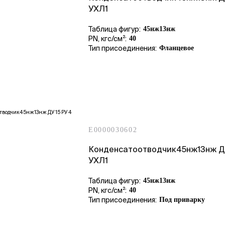
УХЛ1
Таблица фигур:
45нж13нж
PN, кгс/см²:
40
Тип присоединения:
Фланцевое
E0000030602
Конденсатоотводчик45нж13нж ДУ
УХЛ1
Таблица фигур:
45нж13нж
PN, кгс/см²:
40
Тип присоединения:
Под приварку