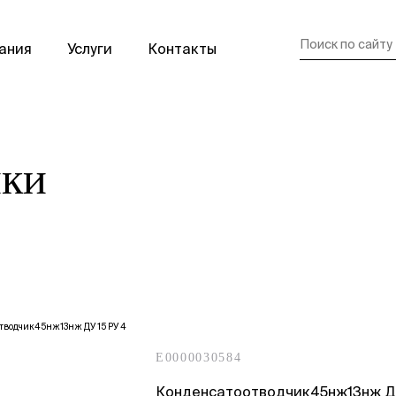
ания
Услуги
Контакты
ики
E0000030584
Конденсатоотводчик45нж13нж ДУ