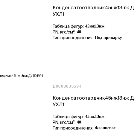
Конденсатоотводчик45нж13нж Д
УХЛ1
Таблица фигур:
45нж13нж
PN, кгс/см²:
40
Тип присоединения:
Под приварку
E0000030594
Конденсатоотводчик45нж13нж Д
УХЛ1
Таблица фигур:
45нж13нж
PN, кгс/см²:
40
Тип присоединения:
Фланцевое