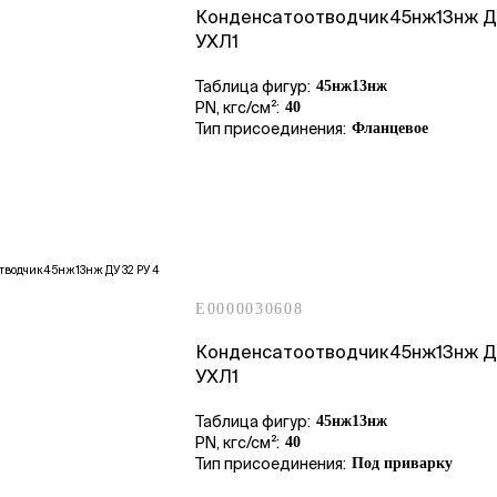
Конденсатоотводчик45нж13нж Д
УХЛ1
Таблица фигур:
45нж13нж
PN, кгс/см²:
40
Тип присоединения:
Фланцевое
E0000030608
Конденсатоотводчик45нж13нж Д
УХЛ1
Таблица фигур:
45нж13нж
PN, кгс/см²:
40
Тип присоединения:
Под приварку