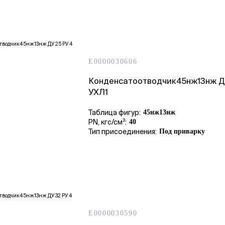
E0000030606
Конденсатоотводчик45нж13нж Д
УХЛ1
Таблица фигур:
45нж13нж
PN, кгс/см²:
40
Тип присоединения:
Под приварку
E0000030590