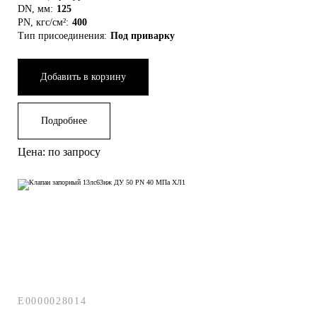
DN, мм:
125
ДУ 200
Фланцевые
PN, кгс/см²:
400
Тип присоединения:
Под приварку
15кч18п
15с22нж ду50
Добавить в корзину
ДУ 32
Под приварку
Подробнее
15кч19п
15с22п
Цена: по запросу
ДУ 50
Фланцевые ДУ50
15лс22нж
15с51п
ДУ 300
Игольчатые 15нж54бк
E0000028014