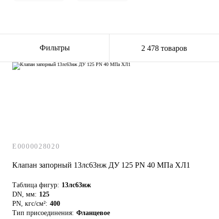
13нж18п
15нж66нж
Фильтры
2 478 товаров
15с9бк
DN 65
13тн1п
15нж67бк
15ч14п
DN 150
15б1п
15нж68нж
E0000028020
15ч18п
DN 6
Клапан запорный 13лс63нж ДУ 125 РN 40 МПа ХЛ1
Таблица фигур:
13лс63нж
15б1п ду15
15нж6бк
DN, мм:
125
PN, кгс/см²:
400
Тип присоединения:
Фланцевое
15ч75п2м
Муфтовые