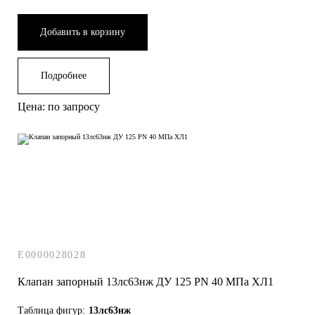
Добавить в корзину
15б3р
15с13бк
Подробнее
ДУ 100
Муфтовые ДУ 15
Цена: по запросу
15кч11р
15с18нж
ДУ 125
Ручные
15кч16нж
15с18п
ДУ 20
С электроприводом
E0000028028
Клапан запорный 13лс63нж ДУ 125 РN 40 МПа ХЛ1
15кч16п
15с22нж
Таблица фигур:
13лс63нж