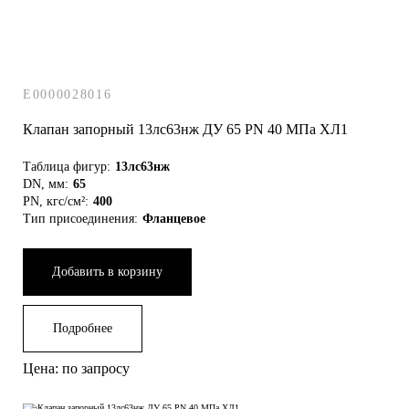
E0000028016
Клапан запорный 13лс63нж ДУ 65 РN 40 МПа ХЛ1
Таблица фигур:
13лс63нж
DN, мм:
65
PN, кгс/см²:
400
Тип присоединения:
Фланцевое
Добавить в корзину
Подробнее
Цена: по запросу