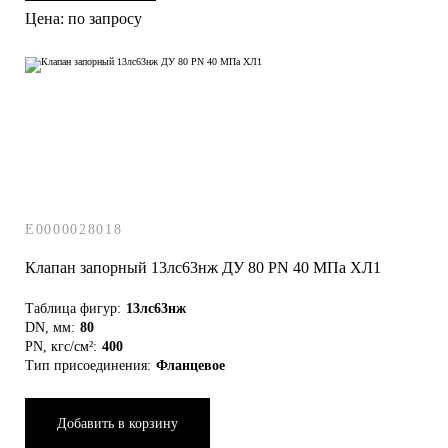
Цена: по запросу
E0000028018
Клапан запорный 13лс63нж ДУ 80 РN 40 МПа ХЛ1
Таблица фигур:
13лс63нж
DN, мм:
80
PN, кгс/см²:
400
Тип присоединения:
Фланцевое
Добавить в корзину