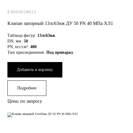
E0000028022
Клапан запорный 13лс63нж ДУ 50 РN 40 МПа ХЛ1
Таблица фигур:
13лс63нж
DN, мм:
50
PN, кгс/см²:
400
Тип присоединения:
Под приварку
Добавить в корзину
Подробнее
Цена: по запросу