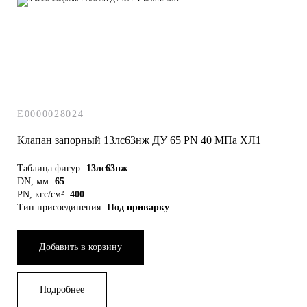
E0000028024
Клапан запорный 13лс63нж ДУ 65 РN 40 МПа ХЛ1
Таблица фигур:
13лс63нж
DN, мм:
65
PN, кгс/см²:
400
Тип присоединения:
Под приварку
Добавить в корзину
Подробнее