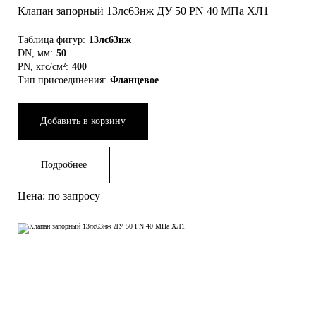
Клапан запорный 13лс63нж ДУ 50 РN 40 МПа ХЛ1
15лс67бк
15с52нж10
Таблица фигур:
13лс63нж
DN, мм:
50
ДУ 40
PN, кгс/см²:
400
Тип присоединения:
Фланцевое
Игольчатые муфтовые 15с54бк
Добавить в корзину
15нж58бк
15с65нж
Подробнее
ДУ 5
Цена: по запросу
Сильфонный фланцевый
15нж65бк
15с67бк
ДУ 25