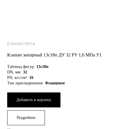
E0000029938
Клапан запорный 13с18п ДУ 32 РУ 1,6 МПа У1
Таблица фигур:
13с18п
DN, мм:
32
PN, кгс/см²:
16
Тип присоединения:
Фланцевое
Добавить в корзину
Подробнее