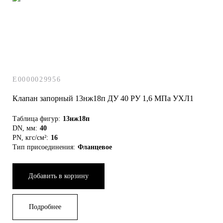
E0000029956
Клапан запорный 13нж18п ДУ 40 РУ 1,6 МПа УХЛ1
Таблица фигур:
13нж18п
DN, мм:
40
PN, кгс/см²:
16
Тип присоединения:
Фланцевое
Добавить в корзину
Подробнее