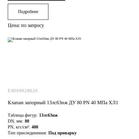
Подробнее
Цена: по запросу
E0000028026
Клапан запорный 13лс63нж ДУ 80 РN 40 МПа ХЛ1
Таблица фигур:
13лс63нж
DN, мм:
80
PN, кгс/см²:
400
Тип присоединения:
Под приварку