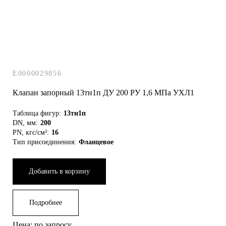
E0000029856
Клапан запорный 13тн1п ДУ 200 РУ 1,6 МПа УХЛ1
Таблица фигур:
13тн1п
DN, мм:
200
PN, кгс/см²:
16
Тип присоединения:
Фланцевое
Добавить в корзину
Подробнее
Цена: по запросу