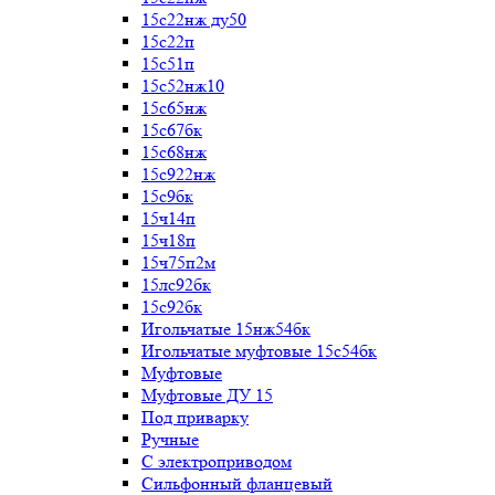
15с22нж ду50
15с22п
15с51п
15с52нж10
15с65нж
15с67бк
15с68нж
15с922нж
15с9бк
15ч14п
15ч18п
15ч75п2м
15лс92бк
15с92бк
Игольчатые 15нж54бк
Игольчатые муфтовые 15с54бк
Муфтовые
Муфтовые ДУ 15
Под приварку
Ручные
С электроприводом
Сильфонный фланцевый