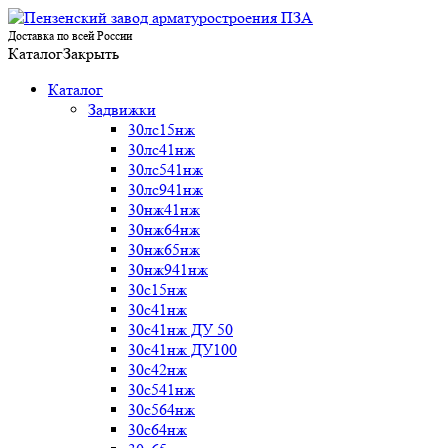
Доставка по всей России
Каталог
Закрыть
Каталог
Задвижки
30лс15нж
30лс41нж
30лс541нж
30лс941нж
30нж41нж
30нж64нж
30нж65нж
30нж941нж
30с15нж
30с41нж
30с41нж ДУ 50
30с41нж ДУ100
30с42нж
30с541нж
30с564нж
30с64нж