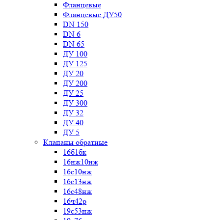
Фланцевые
Фланцевые ДУ50
DN 150
DN 6
DN 65
ДУ 100
ДУ 125
ДУ 20
ДУ 200
ДУ 25
ДУ 300
ДУ 32
ДУ 40
ДУ 5
Клапаны обратные
16б1бк
16нж10нж
16с10нж
16с13нж
16с48нж
16ч42р
19с53нж