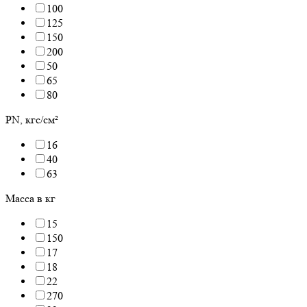
100
125
150
200
50
65
80
PN, кгс/см²
16
40
63
Масса в кг
15
150
17
18
22
270