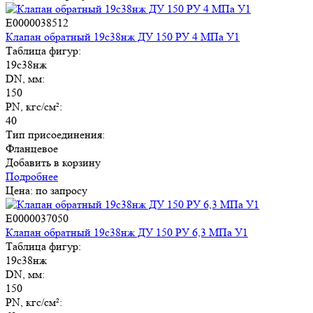
E0000038512
Клапан обратный 19с38нж ДУ 150 РУ 4 МПа У1
Таблица фигур:
19с38нж
DN, мм:
150
PN, кгс/см²:
40
Тип присоединения:
Фланцевое
Добавить в корзину
Подробнее
Цена: по запросу
E0000037050
Клапан обратный 19с38нж ДУ 150 РУ 6,3 МПа У1
Таблица фигур:
19с38нж
DN, мм:
150
PN, кгс/см²: