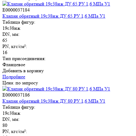
E0000037184
Клапан обратный 19с38нж ДУ 65 РУ 1,6 МПа У1
Таблица фигур:
19с38нж
DN, мм:
65
PN, кгс/см²:
16
Тип присоединения:
Фланцевое
Добавить в корзину
Подробнее
Цена: по запросу
E0000037186
Клапан обратный 19с38нж ДУ 80 РУ 1,6 МПа У1
Таблица фигур:
19с38нж
DN, мм:
80
PN, кгс/см²: