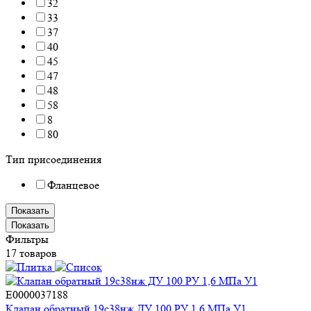
32
33
37
40
45
47
48
58
8
80
Тип присоединения
Фланцевое
Показать
Показать
Фильтры
17 товаров
E0000037188
Клапан обратный 19с38нж ДУ 100 РУ 1,6 МПа У1