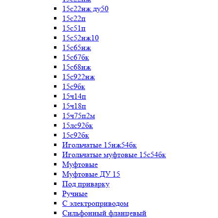
15с22нж ду50
15с22п
15с51п
15с52нж10
15с65нж
15с67бк
15с68нж
15с922нж
15с9бк
15ч14п
15ч18п
15ч75п2м
15лс92бк
15с92бк
Игольчатые 15нж54бк
Игольчатые муфтовые 15с54бк
Муфтовые
Муфтовые ДУ 15
Под приварку
Ручные
С электроприводом
Сильфонный фланцевый