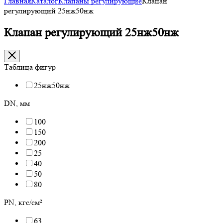
Главная
Каталог
Клапаны регулирующие
Клапан
регулирующий 25нж50нж
Клапан регулирующий 25нж50нж
Таблица фигур
25нж50нж
DN, мм
100
150
200
25
40
50
80
PN, кгс/см²
63