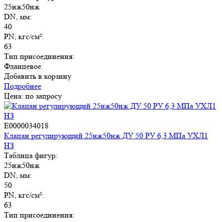
25нж50нж
DN, мм:
40
PN, кгс/см²:
63
Тип присоединения:
Фланцевое
Добавить в корзину
Подробнее
Цена: по запросу
E0000034018
Клапан регулирующий 25нж50нж ДУ 50 РУ 6,3 МПа УХЛ1
НЗ
Таблица фигур:
25нж50нж
DN, мм:
50
PN, кгс/см²:
63
Тип присоединения: