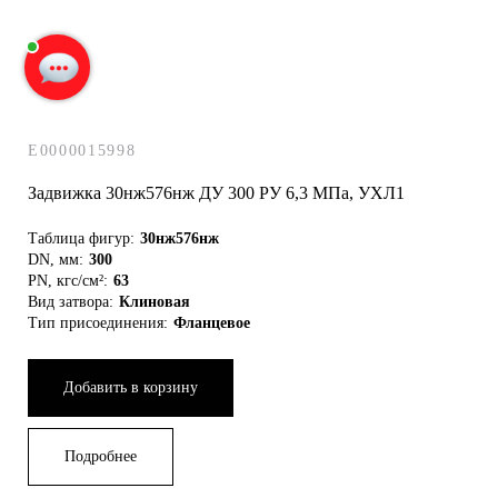
Наталья Мадонова
печатает...
Введите сообщение
E0000015998
Задвижка 30нж576нж ДУ 300 РУ 6,3 МПа, УХЛ1
Таблица фигур:
30нж576нж
DN, мм:
300
PN, кгс/см²:
63
Вид затвора:
Клиновая
Тип присоединения:
Фланцевое
Добавить в корзину
Подробнее