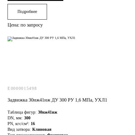
Подробнее
Цена: по запросу
E0000015498
Задвижка 30нж41нж ДУ 300 РУ 1,6 МПа, УХЛ1
Таблица фигур:
30нж41нж
DN, мм:
300
PN, кгс/см²:
16
Вид затвора:
Клиновая