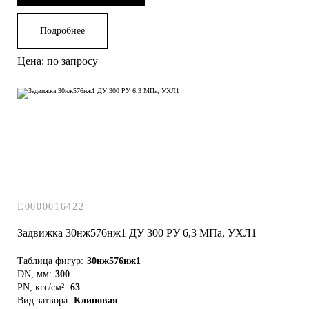
Подробнее
Цена: по запросу
E0000016422
Задвижка 30нж576нж1 ДУ 300 РУ 6,3 МПа, УХЛ1
Таблица фигур:
30нж576нж1
DN, мм:
300
PN, кгс/см²:
63
Вид затвора:
Клиновая