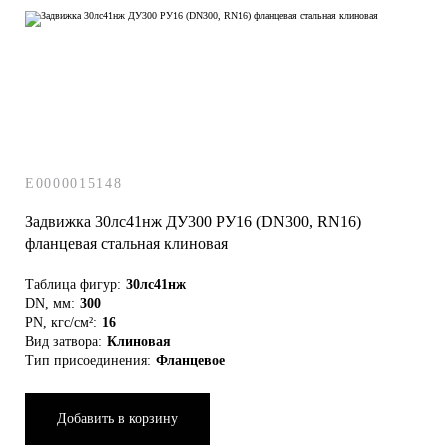
E0000015148
Задвижка 30лс41нж ДУ300 РУ16 (DN300, RN16)
фланцевая стальная клиновая
Таблица фигур:
30лс41нж
DN, мм:
300
PN, кгс/см²:
16
Вид затвора:
Клиновая
Тип присоединения:
Фланцевое
Добавить в корзину