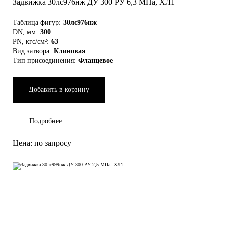
Задвижка 30лс976нж ДУ 300 РУ 6,3 МПа, ХЛ1
Таблица фигур:
30лс976нж
DN, мм:
300
PN, кгс/см²:
63
Вид затвора:
Клиновая
Тип присоединения:
Фланцевое
Добавить в корзину
Подробнее
Цена: по запросу