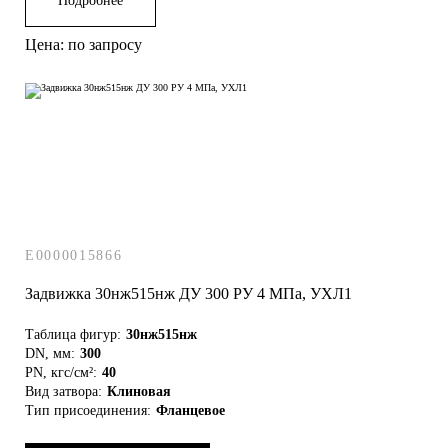
Подробнее
Цена: по запросу
E0000015866
Задвижка 30нж515нж ДУ 300 РУ 4 МПа, УХЛ1
Таблица фигур:
30нж515нж
DN, мм:
300
PN, кгс/см²:
40
Вид затвора:
Клиновая
Тип присоединения:
Фланцевое