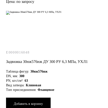
Цена: по запросу
E0000016048
Задвижка 30нж576нж ДУ 300 РУ 6,3 МПа, УХЛ1
Таблица фигур:
30нж576нж
DN, мм:
300
PN, кгс/см²:
63
Вид затвора:
Клиновая
Тип присоединения:
Фланцевое
Добавить в корзину