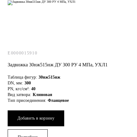
E0000015910
Задвижка 30нж515нж ДУ 300 РУ 4 МПа, УХЛ1
Таблица фигур:
30нж515нж
DN, мм:
300
PN, кгс/см²:
40
Вид затвора:
Клиновая
Тип присоединения:
Фланцевое
Добавить в корзину