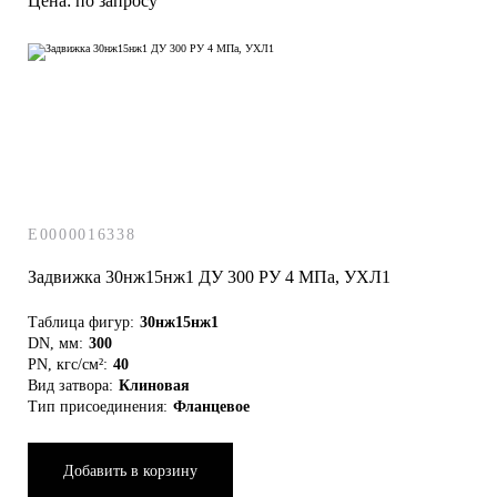
Цена: по запросу
E0000016338
Задвижка 30нж15нж1 ДУ 300 РУ 4 МПа, УХЛ1
Таблица фигур:
30нж15нж1
DN, мм:
300
PN, кгс/см²:
40
Вид затвора:
Клиновая
Тип присоединения:
Фланцевое
Добавить в корзину