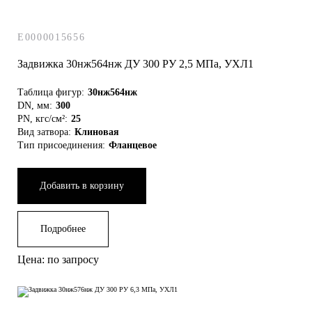
E0000015656
Задвижка 30нж564нж ДУ 300 РУ 2,5 МПа, УХЛ1
Таблица фигур:
30нж564нж
DN, мм:
300
PN, кгс/см²:
25
Вид затвора:
Клиновая
Тип присоединения:
Фланцевое
Добавить в корзину
Подробнее
Наталья Мадонова
Цена: по запросу
Старший менеджер
Здравствуйте!