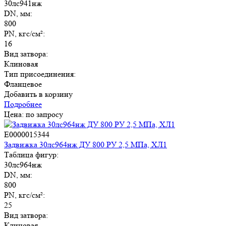
30лс941нж
DN, мм:
800
PN, кгс/см²:
16
Вид затвора:
Клиновая
Тип присоединения:
Фланцевое
Добавить в корзину
Подробнее
Цена: по запросу
E0000015344
Задвижка 30лс964нж ДУ 800 РУ 2,5 МПа, ХЛ1
Таблица фигур:
30лс964нж
DN, мм:
800
PN, кгс/см²:
25
Вид затвора:
Клиновая