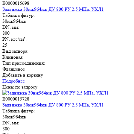
E0000015698
Задвижка 30нж964нж ДУ 800 РУ 2,5 МПа, УХЛ1
Таблица фигур:
30нж964нж
DN, мм:
800
PN, кгс/см²:
25
Вид затвора:
Клиновая
Тип присоединения:
Фланцевое
Добавить в корзину
Подробнее
Цена: по запросу
E0000015728
Задвижка 30нж964нж ДУ 800 РУ 2,5 МПа, УХЛ1
Таблица фигур:
30нж964нж
DN, мм:
800