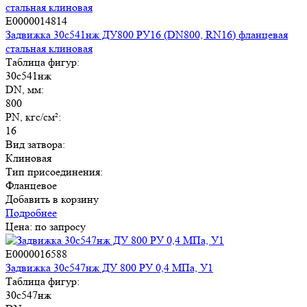
E0000014814
Задвижка 30с541нж ДУ800 РУ16 (DN800, RN16) фланцевая
стальная клиновая
Таблица фигур:
30с541нж
DN, мм:
800
PN, кгс/см²:
16
Вид затвора:
Клиновая
Тип присоединения:
Фланцевое
Добавить в корзину
Подробнее
Цена: по запросу
E0000016588
Задвижка 30с547нж ДУ 800 РУ 0,4 МПа, У1
Таблица фигур:
30с547нж