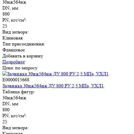
30нж564нж
DN, мм:
800
PN, кгс/см²:
25
Вид затвора:
Клиновая
Тип присоединения:
Фланцевое
Добавить в корзину
Подробнее
Цена: по запросу
E0000015668
Задвижка 30нж564нж ДУ 800 РУ 2,5 МПа, УХЛ1
Таблица фигур:
30нж564нж
DN, мм:
800
PN, кгс/см²:
25
Вид затвора:
Клиновая