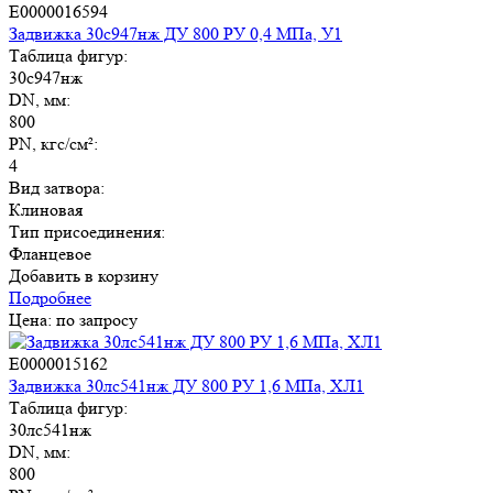
E0000016594
Задвижка 30с947нж ДУ 800 РУ 0,4 МПа, У1
Таблица фигур:
30с947нж
DN, мм:
800
PN, кгс/см²:
4
Вид затвора:
Клиновая
Тип присоединения:
Фланцевое
Добавить в корзину
Подробнее
Цена: по запросу
E0000015162
Задвижка 30лс541нж ДУ 800 РУ 1,6 МПа, ХЛ1
Таблица фигур:
30лс541нж
DN, мм:
800