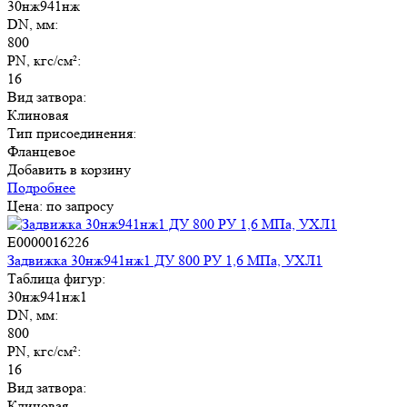
30нж941нж
DN, мм:
800
PN, кгс/см²:
16
Вид затвора:
Клиновая
Тип присоединения:
Фланцевое
Добавить в корзину
Подробнее
Цена: по запросу
E0000016226
Задвижка 30нж941нж1 ДУ 800 РУ 1,6 МПа, УХЛ1
Таблица фигур:
30нж941нж1
DN, мм:
800
PN, кгс/см²:
16
Вид затвора:
Клиновая