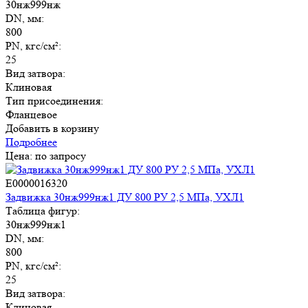
30нж999нж
DN, мм:
800
PN, кгс/см²:
25
Вид затвора:
Клиновая
Тип присоединения:
Фланцевое
Добавить в корзину
Подробнее
Цена: по запросу
E0000016320
Задвижка 30нж999нж1 ДУ 800 РУ 2,5 МПа, УХЛ1
Таблица фигур:
30нж999нж1
DN, мм:
800
PN, кгс/см²:
25
Вид затвора:
Клиновая