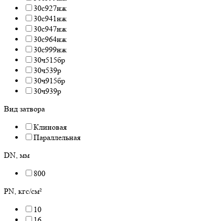
30с927нж
30с941нж
30с947нж
30с964нж
30с999нж
30ч515бр
30ч539р
30ч915бр
30ч939р
Вид затвора
Клиновая
Параллельная
DN, мм
800
PN, кгс/см²
10
16