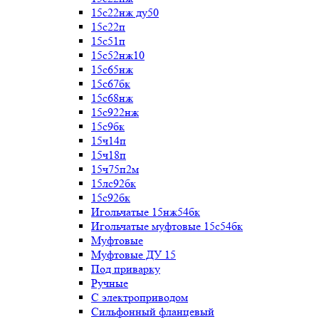
15с22нж ду50
15с22п
15с51п
15с52нж10
15с65нж
15с67бк
15с68нж
15с922нж
15с9бк
15ч14п
15ч18п
15ч75п2м
15лс92бк
15с92бк
Игольчатые 15нж54бк
Игольчатые муфтовые 15с54бк
Муфтовые
Муфтовые ДУ 15
Под приварку
Ручные
С электроприводом
Сильфонный фланцевый